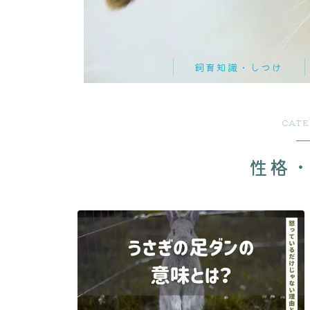
飼育知識・しつけ
品種紹介
CAT
性格・しぐさ
習性・行動学
性格