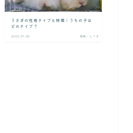
病院・Q&A
うさぎの性格タイプと特徴｜うちの子は
どのタイプ？
よくある質問集
2025.07.28
性格・しぐさ
病院探し
通院ガイド