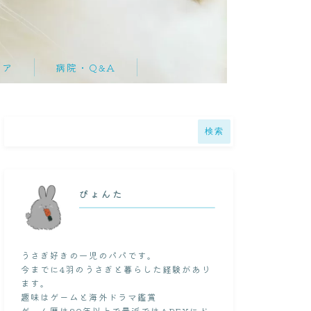
ケア
病院・Q&A
質問集
検索
ド
ぴょんた
うさぎ好きの一児のパパです。
今までに4羽のうさぎと暮らした経験があり
ます。
趣味はゲームと海外ドラマ鑑賞
ゲーム歴は20年以上で最近ではAPEXにド