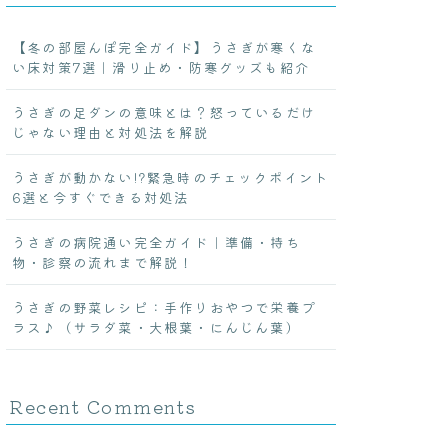
【冬の部屋んぽ完全ガイド】うさぎが寒くな
い床対策7選｜滑り止め・防寒グッズも紹介
うさぎの足ダンの意味とは？怒っているだけ
じゃない理由と対処法を解説
うさぎが動かない!?緊急時のチェックポイント
6選と今すぐできる対処法
うさぎの病院通い完全ガイド｜準備・持ち
物・診察の流れまで解説！
うさぎの野菜レシピ：手作りおやつで栄養プ
ラス♪（サラダ菜・大根葉・にんじん葉）
Recent Comments