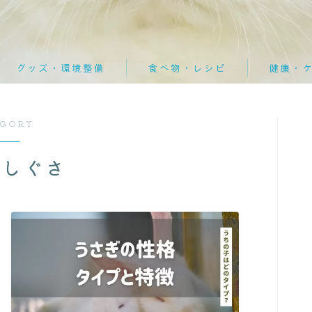
迎えた後
迎える前
グッズ・環境整備
食べ物・レシピ
健康・
食べ物・レシピ
冬対策
おやつ
ケア方法
よくある
おやつ
EGORY
夏対策
ペレット
病気・症状
病院探し
ペレット
・しぐさ
迎えた後
レシピ
緊急対応
通院ガイ
レシピ
野菜
迎える前
野菜
健康・ケア
ケア方法
病気・症状
緊急対応