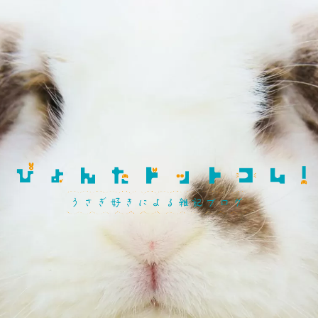
飼育知識・しつけ
品種紹介
性格・しぐさ
習性・行動学
グッズ・環境整備
冬対策
夏対策