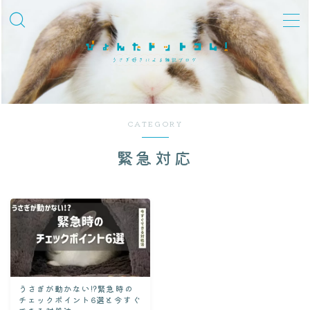
MENU
飼育知識・しつけ
品種紹介
CATEGORY
性格・しぐさ
緊急対応
習性・行動学
グッズ・環境整備
冬対策
夏対策
迎えた後
うさぎが動かない!?緊急時の
チェックポイント6選と今すぐ