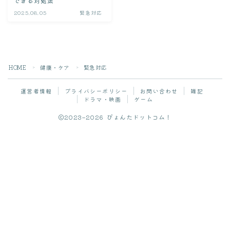
迎える前
できる対処法
2025.08.05
緊急対応
食べ物・レシピ
おやつ
ペレット
HOME
健康・ケア
緊急対応
＞
＞
レシピ
運営者情報
プライバシーポリシー
お問い合わせ
雑記
ドラマ・映画
ゲーム
野菜
2023–2026 ぴょんたドットコム！
健康・ケア
Follow Me
ケア方法
病気・症状
緊急対応
病院・Q&A