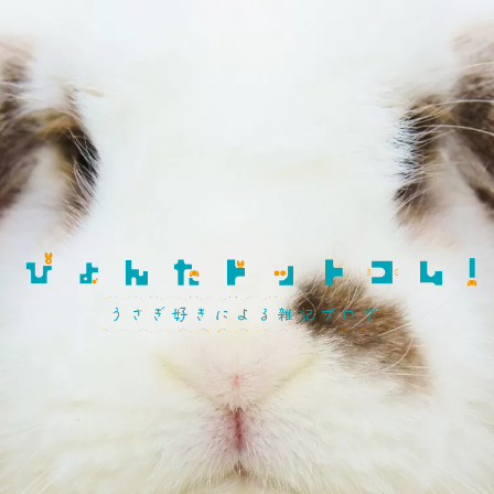
飼育知識・しつけ
品種紹介
性格・しぐさ
習性・行動学
グッズ・環境整備
冬対策
夏対策