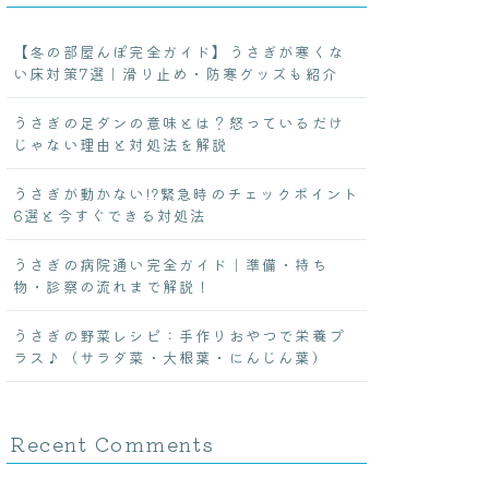
【冬の部屋んぽ完全ガイド】うさぎが寒くな
い床対策7選｜滑り止め・防寒グッズも紹介
うさぎの足ダンの意味とは？怒っているだけ
じゃない理由と対処法を解説
うさぎが動かない!?緊急時のチェックポイント
6選と今すぐできる対処法
うさぎの病院通い完全ガイド｜準備・持ち
物・診察の流れまで解説！
うさぎの野菜レシピ：手作りおやつで栄養プ
ラス♪（サラダ菜・大根葉・にんじん葉）
Recent Comments