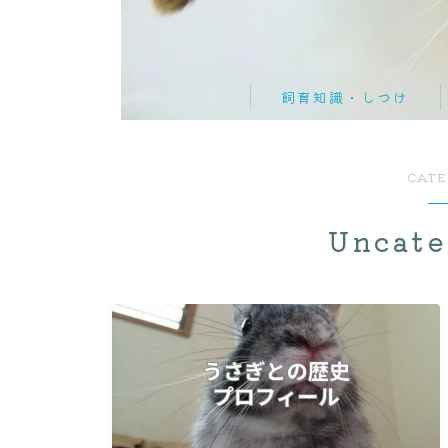
飼育知識・しつけ
品種紹介
CAT
性格・しぐさ
習性・行動学
Uncate