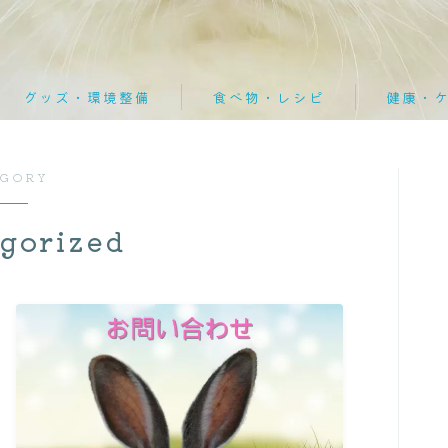
迎えた後
迎える前
グッズ・環境整備
食べ物・レシピ
健康・
食べ物・レシピ
冬対策
おやつ
ケア方法
よくある
おやつ
EGORY
夏対策
ペレット
病気・症状
病院探し
ペレット
gorized
迎えた後
レシピ
緊急対応
通院ガイ
レシピ
野菜
迎える前
野菜
健康・ケア
ケア方法
病気・症状
緊急対応