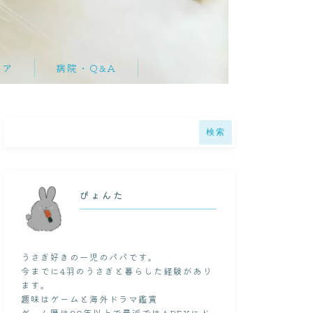
ケア
病院・Q&A
質問集
検索
ド
ぴょんた
うさぎ好きの一児のパパです。
今までに4羽のうさぎと暮らした経験があり
ます。
趣味はゲームと海外ドラマ鑑賞
ゲーム歴は20年以上で最近ではAPEXにド