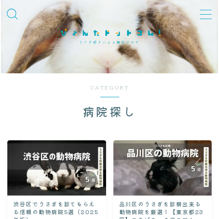
MENU
飼育知識・しつけ
品種紹介
CATEGORY
性格・しぐさ
病院探し
習性・行動学
グッズ・環境整備
冬対策
夏対策
迎えた後
渋谷区でうさぎを診てもらえ
品川区のうさぎを診察出来る
る信頼の動物病院5選（2025
動物病院を厳選！【東京都23