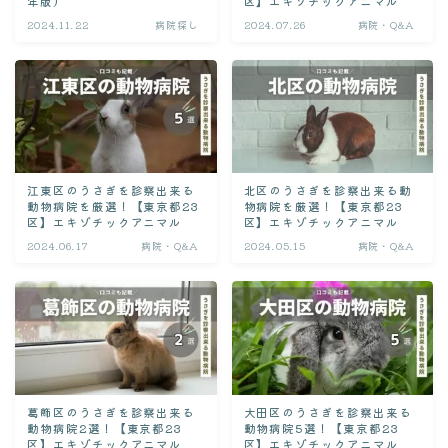
迎える前
年版）
区】エキゾチックアニマル
2024.11.22
病院探し
2024.07.26
病院・Q&A
食べ物・レシピ
おやつ
ペレット
レシピ
江東区のうさぎを診察出来る
北区のうさぎを診察出来る動
野菜
動物病院を厳選！【東京都23
物病院を厳選！【東京都23
区】エキゾチックアニマル
区】エキゾチックアニマル
2024.06.17
病院・Q&A
2024.05.15
病院・Q&A
健康・ケア
ケア方法
病気・症状
緊急対応
葛飾区のうさぎを診察出来る
大田区のうさぎを診察出来る
病院・Q&A
動物病院2選！【東京都23
動物病院5選！【東京都23
区】エキゾチックアニマル
区】エキゾチックアニマル