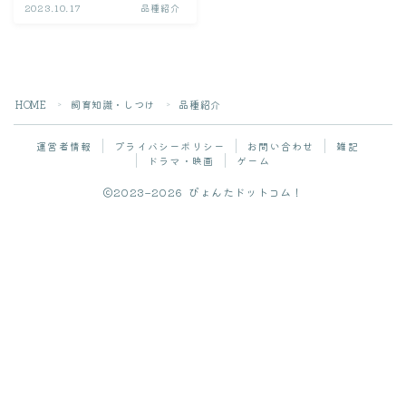
迎える前
2023.10.17
品種紹介
食べ物・レシピ
おやつ
HOME
飼育知識・しつけ
品種紹介
＞
＞
ペレット
運営者情報
プライバシーポリシー
お問い合わせ
雑記
レシピ
ドラマ・映画
ゲーム
野菜
2023–2026 ぴょんたドットコム！
健康・ケア
Follow Me
ケア方法
病気・症状
緊急対応
病院・Q&A