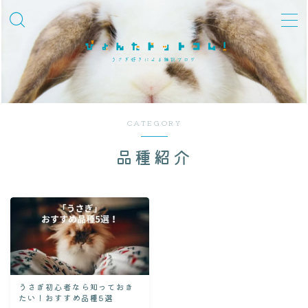
MENU
飼育知識・しつけ
品種紹介
CATEGORY
性格・しぐさ
品種紹介
習性・行動学
グッズ・環境整備
冬対策
夏対策
迎えた後
うさぎ初心者なら知っておき
たい！おすすめ品種5選