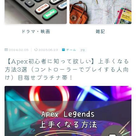
迎える前
食べ物・レシピ
おやつ
ドラマ・映画
雑記
ペレット
2024.02.05
2025.06.23
ゲーム
レシピ
PR
【Apex初心者に知って欲しい】上手くなる
野菜
方法3選（コントローラーでプレイする人向
け）目指せプラチナ帯！
健康・ケア
ケア方法
病気・症状
緊急対応
病院・Q&A