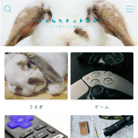
MENU
飼育知識・しつけ
品種紹介
性格・しぐさ
習性・行動学
グッズ・環境整備
冬対策
うさぎ
ゲーム
夏対策
迎えた後