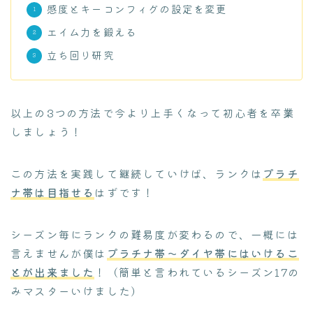
感度とキーコンフィグの設定を変更
エイム力を鍛える
立ち回り研究
以上の3つの方法で今より上手くなって初心者を卒業
しましょう！
この方法を実践して継続していけば、ランクは
プラチ
ナ帯は目指せる
はずです！
シーズン毎にランクの難易度が変わるので、一概には
言えませんが僕は
プラチナ帯～ダイヤ帯にはいけるこ
とが出来ました
！（簡単と言われているシーズン17の
みマスターいけました）