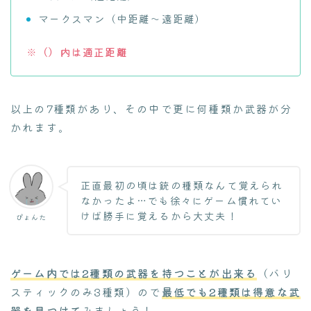
マークスマン（中距離～遠距離）
※（）内は適正距離
以上の7種類があり、その中で更に何種類か武器が分
かれます。
正直最初の頃は銃の種類なんて覚えられ
なかったよ…でも徐々にゲーム慣れてい
Follow Me
けば勝手に覚えるから大丈夫！
ぴょんた
ゲーム内では2種類の武器を持つことが出来る
（バリ
スティックのみ3種類）ので
最低でも2種類は得意な武
器を見つけて
みましょう！