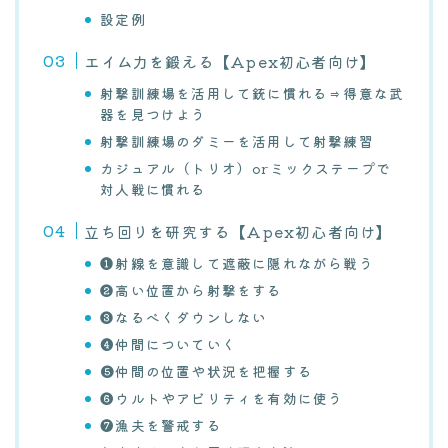
設定例
エイム力を鍛える【Apex初心者向け】
射撃訓練場を活用して銃に慣れる⇒得意な武
器を見つけよう
射撃訓練場のダミーを活用して射撃練習
カジュアル（トリオ）orミックステープで
対人戦に慣れる
立ち回りを研究する【Apex初心者向け】
❶射線を意識して遮蔽に隠れながら戦う
❷高い位置から射撃をする
❸なるべくダウンしない
❹仲間についていく
❺仲間の位置や状況を把握する
❻ウルトやアビリティを有効に使う
❼漁夫を警戒する