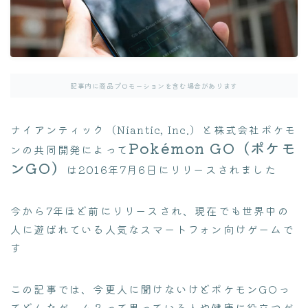
よくある質問集
病院探し
通院ガイド
記事内に商品プロモーションを含む場合があります
ナイアンティック（Niantic, Inc.）と株式会社ポケモ
Pokémon GO（
ポケモ
ンの共同開発によって
ンGO
）
は2016年7月6日にリリースされました
今から7年ほど前にリリースされ、現在でも世界中の
人に遊ばれている人気なスマートフォン向けゲームで
す
この記事では、今更人に聞けないけどポケモンGOっ
てどんなゲーム？って思っている人や健康に役立つゲ