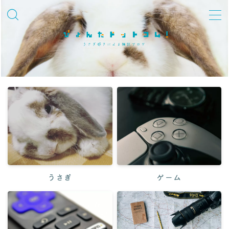
MENU
飼育知識・しつけ
品種紹介
性格・しぐさ
習性・行動学
グッズ・環境整備
冬対策
うさぎ
ゲーム
夏対策
迎えた後