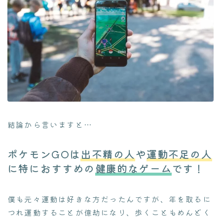
結論から言いますと…
ポケモンGOは
出不精の人
や
運動不足の人
に特におすすめの
健康的なゲーム
です！
僕も元々運動は好きな方だったんですが、年を取るに
つれ運動することが億劫になり、歩くこともめんどく