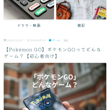
迎える前
食べ物・レシピ
おやつ
ドラマ・映画
雑記
ペレット
2023.10.10
2024.05.15
ゲーム
レシピ
PR
【Pokémon GO】ポケモンGOってどんな
野菜
ゲーム？【初心者向け】
健康・ケア
ケア方法
病気・症状
緊急対応
病院・Q&A