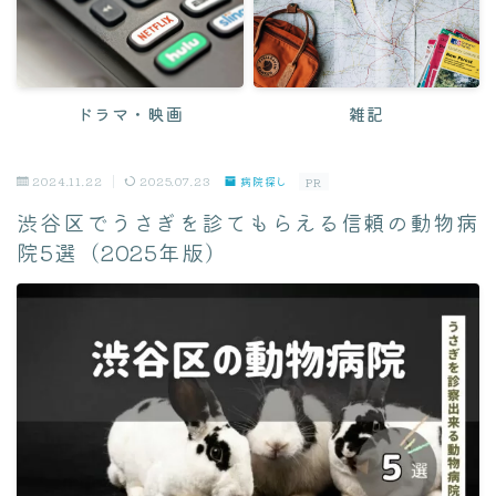
迎える前
食べ物・レシピ
おやつ
ドラマ・映画
雑記
ペレット
2024.11.22
2025.07.23
病院探し
レシピ
PR
渋谷区でうさぎを診てもらえる信頼の動物病
野菜
院5選（2025年版）
健康・ケア
ケア方法
病気・症状
緊急対応
病院・Q&A