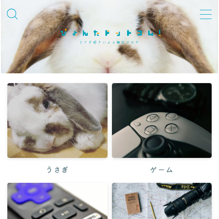
MENU
飼育知識・しつけ
品種紹介
性格・しぐさ
習性・行動学
グッズ・環境整備
冬対策
うさぎ
ゲーム
夏対策
迎えた後