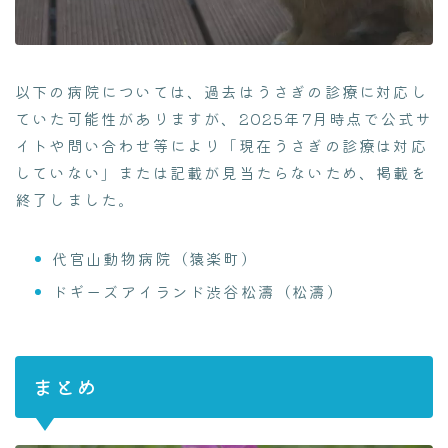
以下の病院については、過去はうさぎの診療に対応し
ていた可能性がありますが、2025年7月時点で公式サ
イトや問い合わせ等により「現在うさぎの診療は対応
していない」または記載が見当たらないため、掲載を
終了しました。
代官山動物病院（猿楽町）
ドギーズアイランド渋谷松濤（松濤）
Follow Me
まとめ