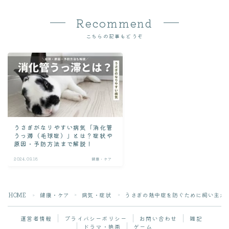
Recommend
こちらの記事もどうぞ
うさぎがなりやすい病気「消化管
うっ滞（毛球症）」とは？症状や
原因・予防方法まで解説！
2024.03.18
健康・ケア
Follow Me
HOME
健康・ケア
病気・症状
うさぎの熱中症を防ぐために飼い主が
＞
＞
＞
運営者情報
プライバシーポリシー
お問い合わせ
雑記
ドラマ・映画
ゲーム