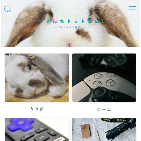
MENU
飼育知識・しつけ
品種紹介
性格・しぐさ
習性・行動学
グッズ・環境整備
冬対策
うさぎ
ゲーム
夏対策
迎えた後