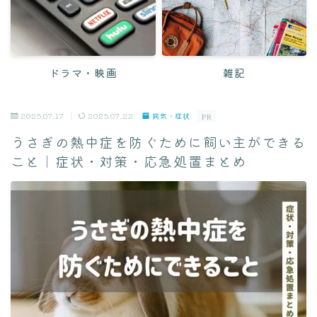
迎える前
食べ物・レシピ
おやつ
ドラマ・映画
雑記
ペレット
2025.07.17
2025.07.22
病気・症状
レシピ
PR
うさぎの熱中症を防ぐために飼い主ができる
野菜
こと｜症状・対策・応急処置まとめ
健康・ケア
ケア方法
病気・症状
緊急対応
病院・Q&A